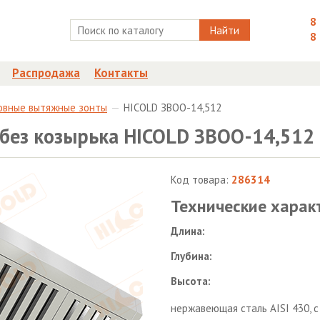
8
Найти
8
Распродажа
Контакты
овные вытяжные зонты
HICOLD ЗВОО-14,512
без козырька HICOLD ЗВОО-14,512
Код товара:
286314
Технические харак
Длина:
Глубина:
Высота:
нержавеющая сталь AISI 430, 