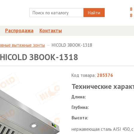
8
Найти
8
Распродажа
Контакты
овные вытяжные зонты
HICOLD ЗВООК-1318
 HICOLD ЗВООК-1318
Код товара:
285376
Технические харак
Длина:
Глубина:
Высота:
нержавеющая сталь AISI 430, 