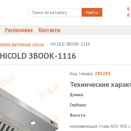
8
Найти
8
Распродажа
Контакты
овные вытяжные зонты
HICOLD ЗВООК-1116
 HICOLD ЗВООК-1116
Код товара:
285205
Технические харак
Длина:
Глубина:
Высота:
нержавеющая сталь AISI 430, 