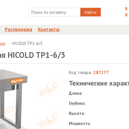
8
Найти
8
Распродажа
Контакты
вые
HICOLD TP1-6/3
ая HICOLD TP1-6/3
Код товара:
287277
Технические харак
Длина:
Глубина:
Высота:
Мощность: