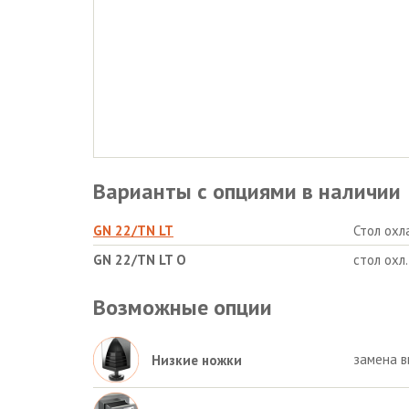
Варианты с опциями в наличии
GN 22/TN LT
Стол ох
GN 22/TN LT О
стол охл
Возможные опции
замена в
Низкие ножки