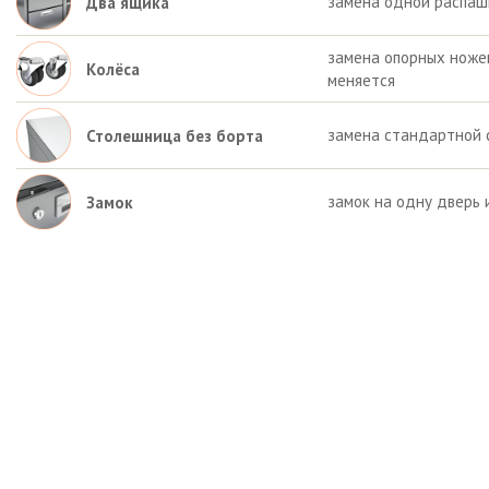
замена одной распаш
Два ящика
замена опорных ножек 
Колёса
меняется
замена стандартной 
Столешница без борта
замок на одну дверь 
Замок