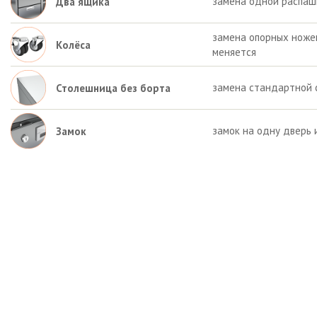
замена одной распаш
Два ящика
замена опорных ножек 
Колёса
меняется
замена стандартной 
Столешница без борта
замок на одну дверь 
Замок