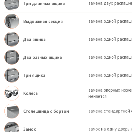
замена двух распашн
Три длинных ящика
замена одной распаш
Выдвижная секция
замена одной распаш
Два ящика
замена одной распашн
Два разных ящика
замена одной распаш
Три ящика
замена опорных ножек 
Колёса
меняется
замена стандартной 
Столешница с бортом
замок на одну дверь 
Замок