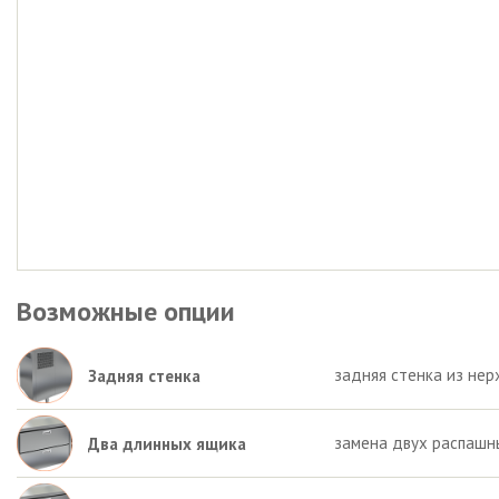
Возможные опции
задняя стенка из нер
Задняя стенка
замена двух распашн
Два длинных ящика