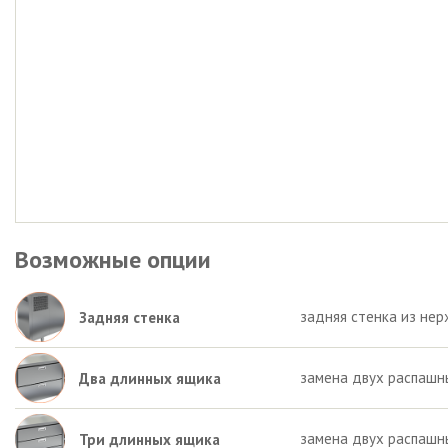
Возможные опции
задняя стенка из нер
Задняя стенка
замена двух распашн
Два длинных ящика
замена двух распашн
Три длинных ящика