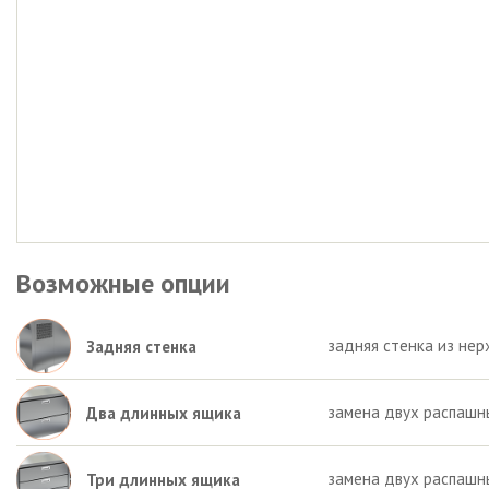
Возможные опции
задняя стенка из нер
Задняя стенка
замена двух распашн
Два длинных ящика
замена двух распашн
Три длинных ящика