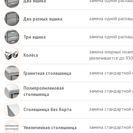
замена одной распаш
Два ящика
замена одной распашн
Два разных ящика
замена одной распаш
Три ящика
замена опорных ножек 
Колёса
увеличивается до 930
замена стандартной 
Гранитная столешница
Полипропиленовая
замена стандартной 
столешница
замена стандартной 
Столешница без борта
замена стандартной 
Увеличенная столешница