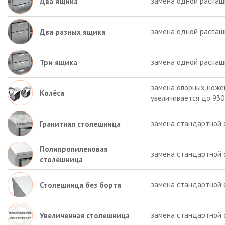
замена одной распаш
Два ящика
замена одной распашн
Два разных ящика
замена одной распаш
Три ящика
замена опорных ножек 
Колёса
увеличивается до 930
замена стандартной 
Гранитная столешница
Полипропиленовая
замена стандартной 
столешница
замена стандартной 
Столешница без борта
замена стандартной 
Увеличенная столешница