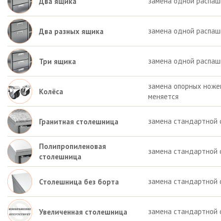
замена одной распаш
Два ящика
замена одной распашн
Два разных ящика
замена одной распаш
Три ящика
замена опорных ножек 
Колёса
меняется
замена стандартной 
Гранитная столешница
Полипропиленовая
замена стандартной 
столешница
замена стандартной 
Столешница без борта
замена стандартной 
Увеличенная столешница