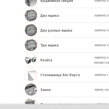
замена 
Выдвижная секция
замена о
Два ящика
замена о
Два разных ящика
замена о
Три ящика
замена о
Колёса
меняетс
замена с
Столешница без борта
замок на
Замок
нейтраль
Ящик над агрегатным отсеком