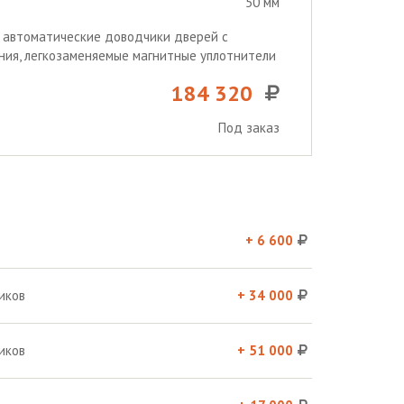
50 мм
, автоматические доводчики дверей с
ия, легкозаменяемые магнитные уплотнители
184 320
Под заказ
+ 6 600
иков
+ 34 000
иков
+ 51 000