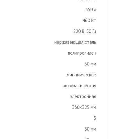
350 л
460 Вт
220 В, 50 Гц
нержавеющая сталь
полипропилен
50 мм
динамическое
автоматическая
электронная
330х325 мм
3
50 мм