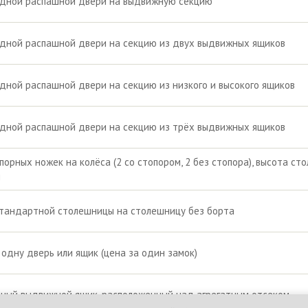
одной распашной двери на выдвижную секцию
дной распашной двери на секцию из двух выдвижных ящиков
дной распашной двери на секцию из низкого и высокого ящиков
дной распашной двери на секцию из трёх выдвижных ящиков
порных ножек на колёса (2 со стопором, 2 без стопора), высота сто
я
тандартной столешницы на столешницу без борта
 одну дверь или ящик (цена за один замок)
ный выдвижной ящик, расположенный над агрегатным отсеком