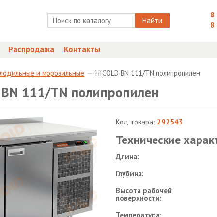
8
Найти
8
Распродажа
Контакты
олодильные и морозильные
HICOLD BN 111/TN полипропилен
 BN 111/TN полипропилен
Код товара:
292543
Технические харак
Длина:
Глубина:
Высота рабочей
поверхности:
Температура: