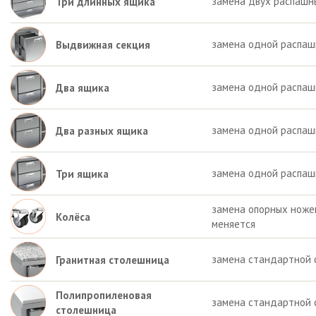
замена двух распашн
Три длинных ящика
замена одной распаш
Выдвижная секция
замена одной распаш
Два ящика
замена одной распашн
Два разных ящика
замена одной распаш
Три ящика
замена опорных ножек 
Колёса
меняется
замена стандартной 
Гранитная столешница
Полипропиленовая
замена стандартной 
столешница