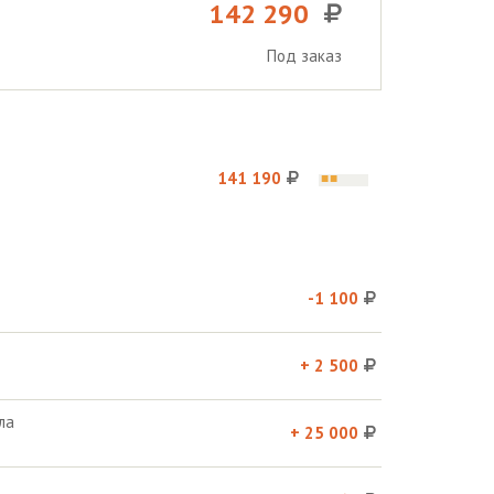
142 290
Под заказ
141 190
-1 100
+ 2 500
ла
+ 25 000