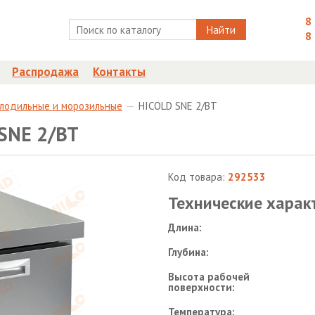
8
Найти
8
Распродажа
Контакты
олодильные и морозильные
HICOLD SNE 2/BT
SNE 2/BT
Код товара:
292533
Технические харак
Длина:
Глубина:
Высота рабочей
поверхности:
Температура: