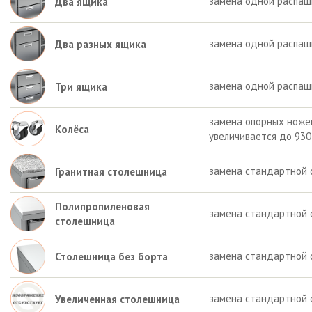
замена одной распаш
Два ящика
замена одной распашн
Два разных ящика
замена одной распаш
Три ящика
замена опорных ножек 
Колёса
увеличивается до 930
замена стандартной 
Гранитная столешница
Полипропиленовая
замена стандартной 
столешница
замена стандартной 
Столешница без борта
замена стандартной 
Увеличенная столешница