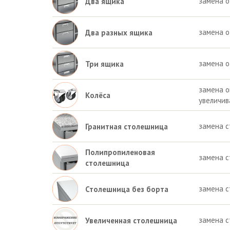
замена о
Два ящика
замена о
Два разных ящика
замена о
Три ящика
замена о
Колёса
увеличив
замена 
Гранитная столешница
Полипропиленовая
замена 
столешница
замена с
Столешница без борта
замена с
Увеличенная столешница