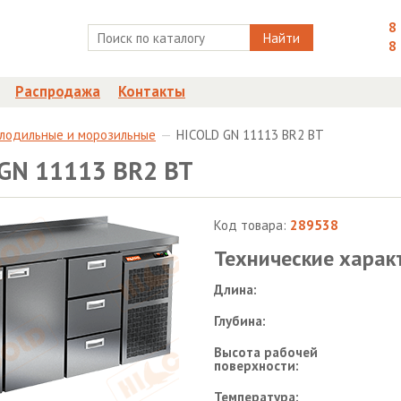
8
Найти
8
Распродажа
Контакты
олодильные и морозильные
HICOLD GN 11113 BR2 BT
GN 11113 BR2 BT
Код товара:
289538
Технические харак
Длина:
Глубина:
Высота рабочей
поверхности:
Температура: