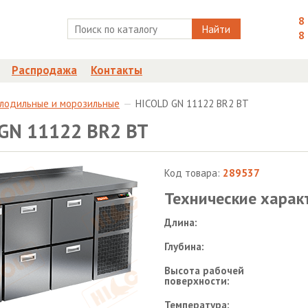
8
Найти
8
Распродажа
Контакты
олодильные и морозильные
HICOLD GN 11122 BR2 BT
GN 11122 BR2 BT
Код товара:
289537
Технические харак
Длина:
Глубина:
Высота рабочей
поверхности:
Температура: