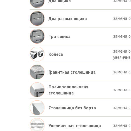
замена о
Два ящика
замена о
Два разных ящика
замена о
Три ящика
замена о
Колёса
увеличив
замена 
Гранитная столешница
Полипропиленовая
замена 
столешница
замена с
Столешница без борта
замена с
Увеличенная столешница