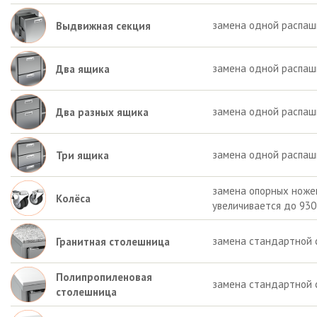
замена одной распаш
Выдвижная секция
замена одной распаш
Два ящика
замена одной распашн
Два разных ящика
замена одной распаш
Три ящика
замена опорных ножек 
Колёса
увеличивается до 930
замена стандартной 
Гранитная столешница
Полипропиленовая
замена стандартной 
столешница