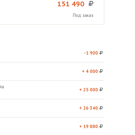
151 490
Под заказ
-1 900
+ 4 000
ла
+ 25 000
+ 26 340
+ 19 880