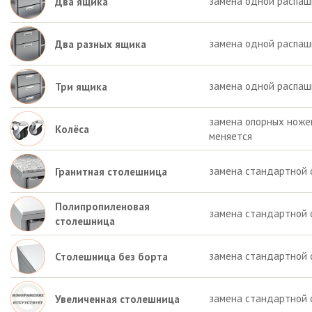
замена одной распаш
Два ящика
замена одной распашн
Два разных ящика
замена одной распаш
Три ящика
замена опорных ножек 
Колёса
меняется
замена стандартной 
Гранитная столешница
Полипропиленовая
замена стандартной 
столешница
замена стандартной 
Столешница без борта
замена стандартной 
Увеличенная столешница