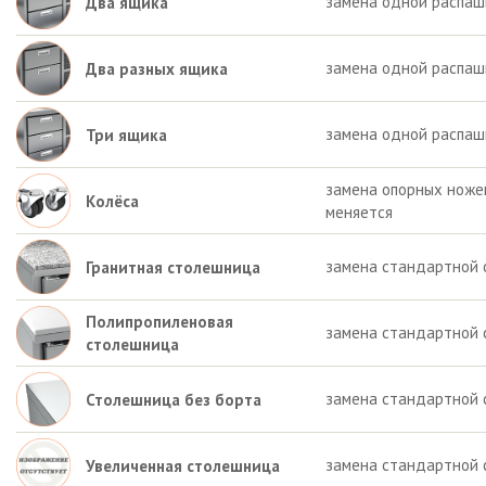
замена одной распаш
Два ящика
замена одной распашн
Два разных ящика
замена одной распаш
Три ящика
замена опорных ножек 
Колёса
меняется
замена стандартной 
Гранитная столешница
Полипропиленовая
замена стандартной 
столешница
замена стандартной 
Столешница без борта
замена стандартной 
Увеличенная столешница