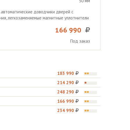
50 мм
, автоматические доводчики дверей с
ия, легкозаменяемые магнитные уплотнители
166 990
Под заказ
183 990
214 290
248 290
166 990
234 990