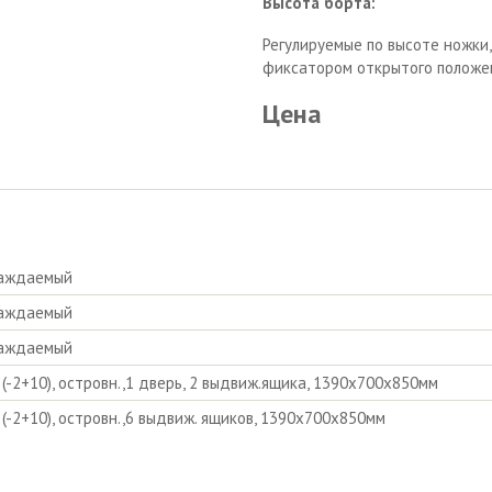
Высота борта:
Регулируемые по высоте ножки
фиксатором открытого положен
Цена
лаждаемый
лаждаемый
лаждаемый
. (-2+10), островн.,1 дверь, 2 выдвиж.ящика, 1390х700х850мм
. (-2+10), островн.,6 выдвиж. ящиков, 1390х700х850мм