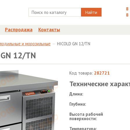
8
Найти
8
Распродажа
Контакты
олодильные и морозильные
HICOLD GN 12/TN
 GN 12/TN
Код товара:
282721
Технические харак
Длина:
Глубина:
Высота рабочей
поверхности:
Температура: