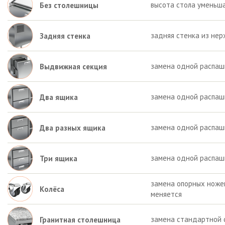
высота стола уменьша
Без столешницы
задняя стенка из нер
Задняя стенка
замена одной распаш
Выдвижная секция
замена одной распаш
Два ящика
замена одной распашн
Два разных ящика
замена одной распаш
Три ящика
замена опорных ножек 
Колёса
меняется
замена стандартной 
Гранитная столешница