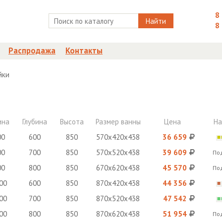
8
Найти
8
Распродажа
Контакты
йки
ина
Глубина
Высота
Размер ванны
Цена
На
00
600
850
570х420х438
36 659
00
700
850
570х520х438
39 609
По
00
800
850
670х620х438
45 570
По
00
600
850
870х420х438
44 356
00
700
850
870х520х438
47 542
00
800
850
870х620х438
51 954
По