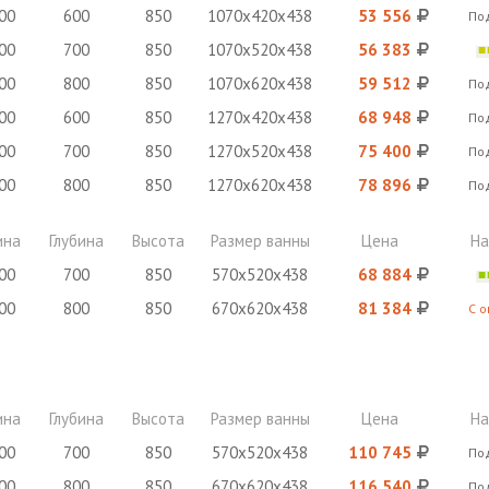
00
600
850
1070х420х438
53 556
По
00
700
850
1070х520х438
56 383
00
800
850
1070х620х438
59 512
По
00
600
850
1270х420х438
68 948
По
00
700
850
1270х520х438
75 400
По
00
800
850
1270х620х438
78 896
По
ина
Глубина
Высота
Размер ванны
Цена
На
00
700
850
570х520х438
68 884
00
800
850
670х620х438
81 384
С 
ина
Глубина
Высота
Размер ванны
Цена
На
00
700
850
570х520х438
110 745
По
00
800
850
670х620х438
116 540
По