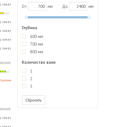
д заказ
От
мм
До
мм
д заказ
Глубина
д заказ
600 мм
д заказ
700 мм
д заказ
800 мм
Количество ванн
личие
1
2
опциями
3
Сбросить
личие
д заказ
д заказ