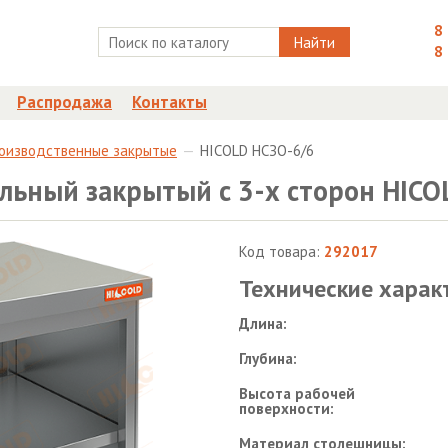
8
Найти
8
Распродажа
Контакты
роизводственные закрытые
HICOLD НСЗО-6/6
ьный закрытый с 3-х сторон HICO
Код товара:
292017
Технические харак
Длина:
Глубина:
Высота рабочей
поверхности:
Материал столешницы: