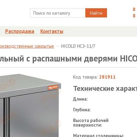
8
Найти
8
Распродажа
Контакты
роизводственные закрытые
HICOLD НСЗ-11/7
льный с распашными дверями HICO
Код товара:
281911
Технические харак
Длина:
Глубина:
Высота рабочей
поверхности:
Материал столешницы: