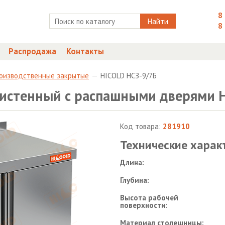
8
Найти
8
Распродажа
Контакты
роизводственные закрытые
HICOLD НСЗ-9/7Б
ристенный с распашными дверями 
Код товара:
281910
Технические харак
Длина:
Глубина:
Высота рабочей
поверхности:
Материал столешницы: