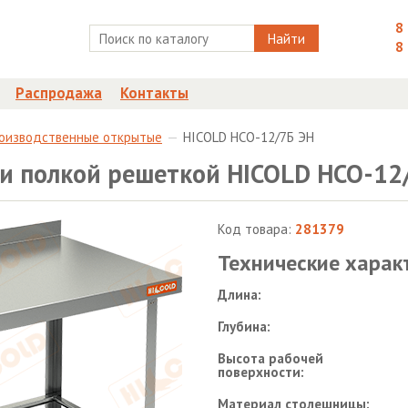
8
Найти
8
Распродажа
Контакты
роизводственные открытые
HICOLD НСО-12/7Б ЭН
 и полкой решеткой HICOLD НСО-12
Код товара:
281379
Технические харак
Длина:
Глубина:
Высота рабочей
поверхности:
Материал столешницы: