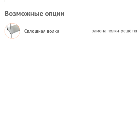
Возможные опции
замена полки-решётк
Сплошная полка