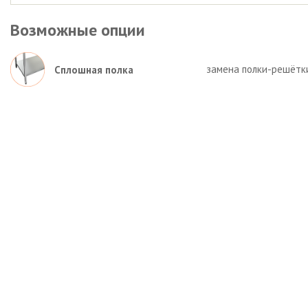
Возможные опции
замена полки-решётк
Сплошная полка