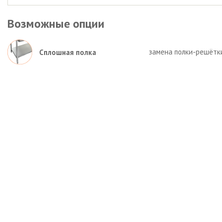
Возможные опции
замена полки-решётк
Сплошная полка