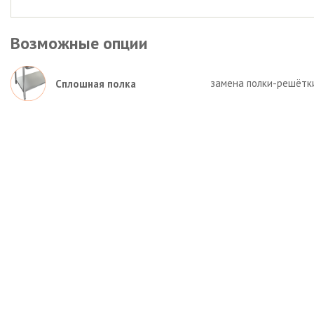
Возможные опции
замена полки-решётк
Сплошная полка