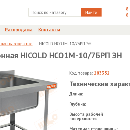
8
Найти
8
Распродажа
Контакты
 ванны открытые
HICOLD НСО1М-10/7БРП ЭН
ионная HICOLD НСО1М-10/7БРП ЭН
Код товара:
283352
Технические харак
Длина:
Глубина:
Высота рабочей
поверхности:
Материал столешницы: