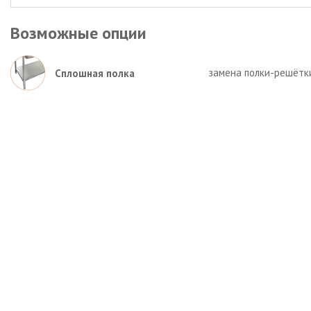
Возможные опции
замена полки-решётк
Сплошная полка