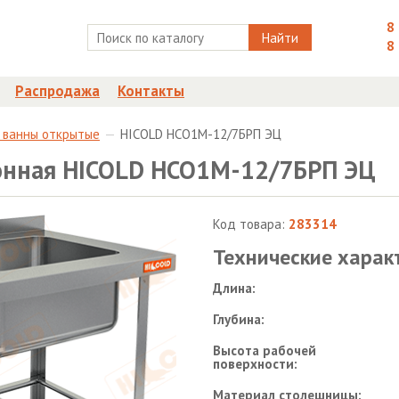
8
Найти
8
Распродажа
Контакты
 ванны открытые
HICOLD НСО1М-12/7БРП ЭЦ
ионная HICOLD НСО1М-12/7БРП ЭЦ
Код товара:
283314
Технические харак
Длина:
Глубина:
Высота рабочей
поверхности:
Материал столешницы: