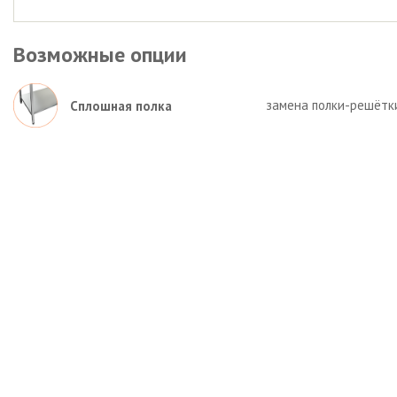
Возможные опции
замена полки-решётк
Сплошная полка