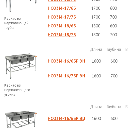
НСО3М-17/6Б
1700
600
НСО3М-17/7Б
1700
700
Каркас из
нержавеющей
НСО3М-18/6Б
1800
600
трубы
НСО3М-18/7Б
1800
700
Длина
Глубина
В
НСО3М-16/6БР ЭН
1600
600
НСО3М-16/7БР ЭН
1600
700
Каркас из
нержавеющего
уголка
Длина
Глубина
В
НСО3М-16/6БР ЭЦ
1600
600