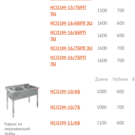
НСО1М-15/7БРП
1500
700
ЭЦ
НСО1М-16/6БРЛ ЭЦ
1600
600
НСО1М-16/6БРП
1600
600
ЭЦ
НСО1М-16/7БРЛ ЭЦ
1600
700
НСО1М-16/7БРП
1600
700
ЭЦ
Длина
Глубина
В
НСО2М-10/6Б
1000
600
НСО2М-10/7Б
1000
700
НСО2М-11/6Б
1100
600
Каркас из
нержавеющей
трубы