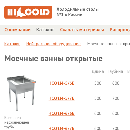
Холодильные столы
№1 в России
О компании
Каталог
Скачать материалы
Распрод
Каталог
Нейтральное оборудование
Моечные ванны откр
Моечные ванны открытые
Длина
Глубина
В
НСО1М-5/6Б
500
600
НСО1М-5/7Б
500
700
НСО1М-6/6Б
600
600
Каркас из
нержавеющей
трубы
НСО1М-6/7Б
600
700